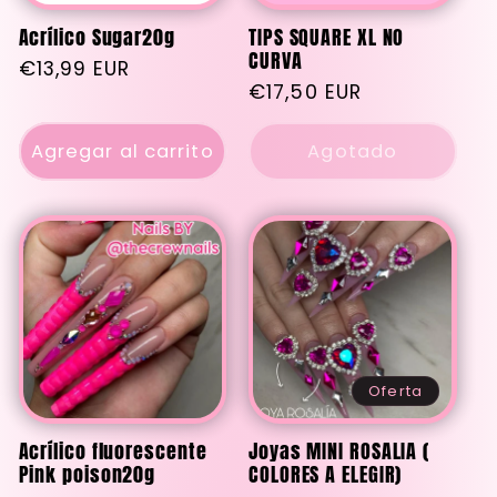
Acrílico Sugar20g
TIPS SQUARE XL NO
CURVA
Precio
€13,99 EUR
Precio
€17,50 EUR
habitual
habitual
Agregar al carrito
Agotado
Oferta
Acrílico fluorescente
Joyas MINI ROSALIA (
Pink poison20g
COLORES A ELEGIR)