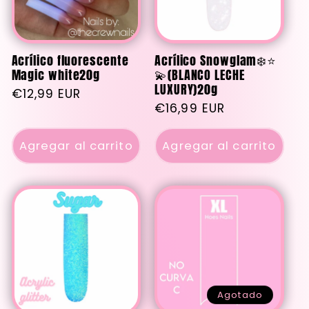
c
i
Acrílico fluorescente
Acrílico Snowglam❄️⭐️
Magic white20g
💫(BLANCO LECHE
LUXURY)20g
ó
Precio
€12,99 EUR
Precio
€16,99 EUR
habitual
habitual
n
Agregar al carrito
Agregar al carrito
:
Agotado