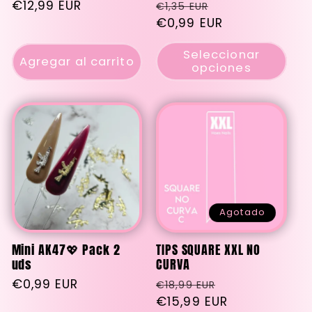
Precio
€12,99 EUR
Precio
Precio
€1,35 EUR
habitual
habitual
€0,99 EUR
de
oferta
Seleccionar
Agregar al carrito
opciones
Agotado
Mini AK47💖 Pack 2
TIPS SQUARE XXL NO
uds
CURVA
Precio
€0,99 EUR
Precio
Precio
€18,99 EUR
habitual
habitual
€15,99 EUR
de