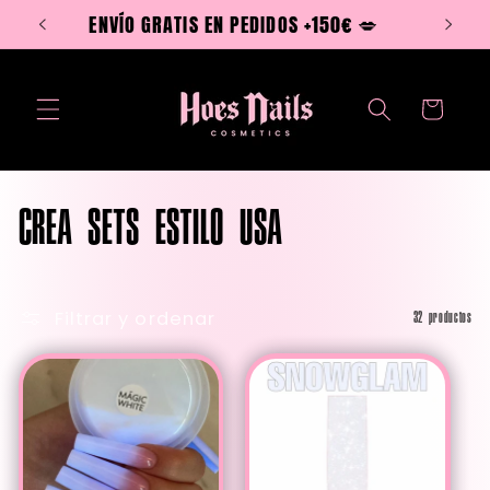
Ir
ENVÍO GRATIS EN PEDIDOS +150€ 💋
directamente
al contenido
Carrito
C
CREA SETS ESTILO USA
o
Filtrar y ordenar
32 productos
l
e
c