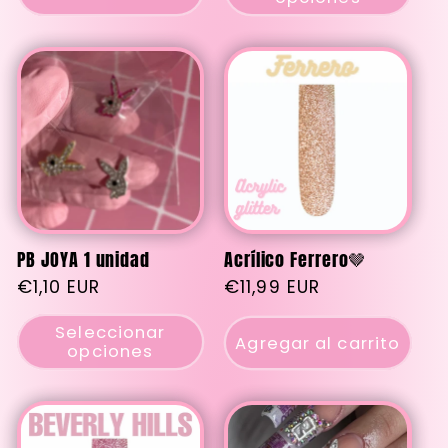
PB JOYA 1 unidad
Acrílico Ferrero🤎
Precio
€1,10 EUR
Precio
€11,99 EUR
habitual
habitual
Seleccionar
Agregar al carrito
opciones