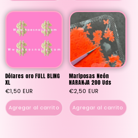
Dólares oro FULL BLING
Mariposas Neón
XL
NARANJA 200 Uds
Precio
€1,50 EUR
Precio
€2,50 EUR
habitual
habitual
Agregar al carrito
Agregar al carrito