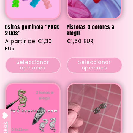
Ositos gominola "PACK
Pistolas 3 colores a
2 uds"
elegir
Precio
A partir de €1,30
Precio
€1,50 EUR
habitual
EUR
habitual
Seleccionar
Seleccionar
opciones
opciones