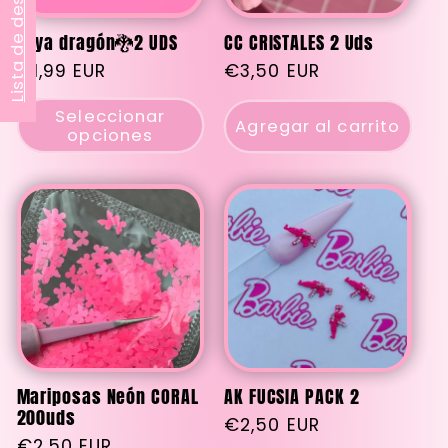
Lista de deseos
Joya dragón🐉2 UDS
CC CRISTALES 2 Uds
Precio
€1,99 EUR
Precio
€3,50 EUR
habitual
habitual
Seleccionar
Agregar al carrito
opciones
Mariposas Neón CORAL
AK FUCSIA PACK 2
200uds
Precio
€2,50 EUR
Precio
€2,50 EUR