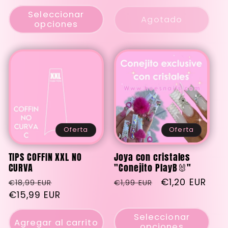
oferta
Seleccionar
Agotado
opciones
Oferta
Oferta
TIPS COFFIN XXL NO
Joya con cristales
CURVA
"Conejito PlayB🐰"
Precio
Precio
Precio
Precio
€1,20 EUR
€18,99 EUR
€1,99 EUR
habitual
€15,99 EUR
de
habitual
de
oferta
oferta
Seleccionar
Agregar al carrito
opciones