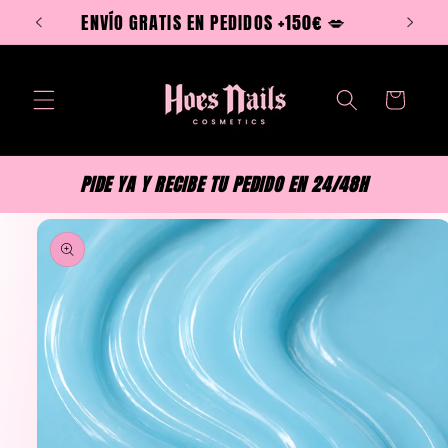
Ir
ENVÍO GRATIS EN PEDIDOS +150€ 💋
directamente
al contenido
Carrito
PIDE YA Y RECIBE TU PEDIDO EN 24/48H
Ir
directamente
a la
información
del producto