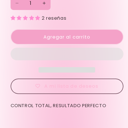
Reducir
Aumentar
cantidad
cantidad
2 reseñas
para
para
ACRYGEL
ACRYGEL
SHINNY
SHINNY
Agregar al carrito
NUDE
NUDE
A mi lista de deseos
CONTROL TOTAL, RESULTADO PERFECTO