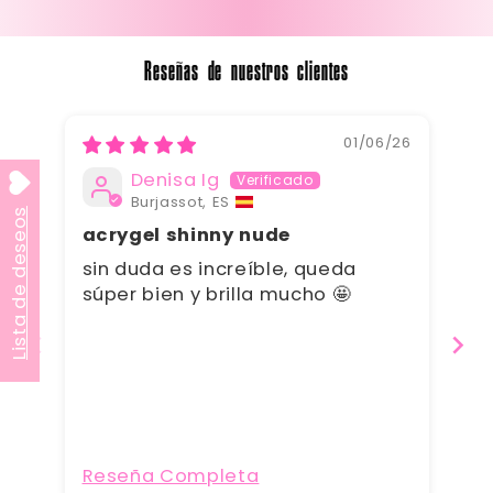
Reseñas de nuestros clientes
01/06/26
Denisa Ig
Burjassot, ES
Lista de deseos
Tol
acrygel shinny nude
De
sin duda es increíble, queda
súper bien y brilla mucho 🤩
En
Reseña Completa
Re