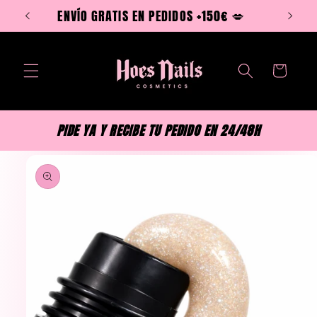
Ir
ENVÍO GRATIS EN PEDIDOS +150€ 💋
directamente
al contenido
Carrito
PIDE YA Y RECIBE TU PEDIDO EN 24/48H
Ir
directamente
a la
información
del producto