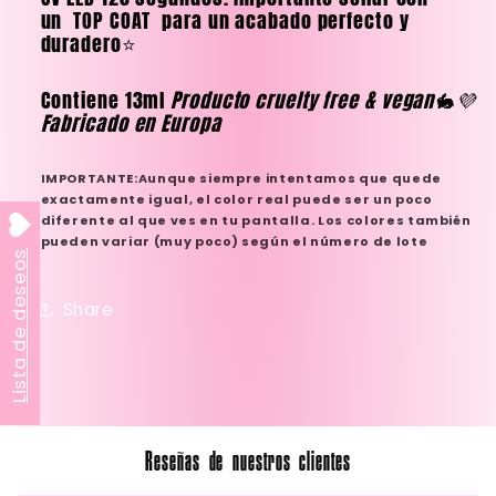
un
TOP COAT
para un acabado perfecto y
duradero⭐️
Contiene 13ml
Producto cruelty free & vegan🐇💜
Fabricado en Europa
IMPORTANTE:Aunque siempre intentamos que quede
exactamente igual, el color real puede ser un poco
diferente al que ves en tu pantalla. Los colores también
pueden variar (muy poco) según el número de lote
Lista de deseos
Share
Reseñas de nuestros clientes