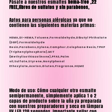
Pásate a nuestros esmaltes
hema-free ,22
FREE,libres de sulfatos y sin parabenos
.
Aptos para personas alérgicas
ya que no
contienen l
as siguientes materias primas:
HEMA,Di-HEMA,Toluene,Formaldehyde,Dibutyl Phthalate
(DBP),Formaldehyde
Resin,Parabens,Xylene,Camphor,Colophane Resin,TPHP
(Triphenylphosphate),MIT
(Methylisothiazolinone),PFAS,Palm
oil,Sulfate,Styrene,Nonylphenol
Ethoxylate,Aceton,Gluten,Fragrance,HQME
Modo de uso: Cómo cualquier otro esmalte
semipermanente, simplemente aplica 1 o 2
capas de producto sobre la uña ya preparada
con nuestros preparadores y seca en lámpara
UV LED 120 segundos. Importante sellar con