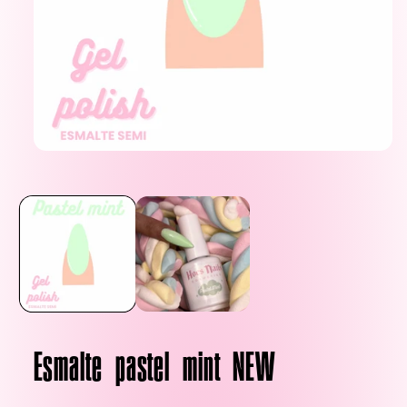
Abrir
elemento
multimedia
1
en
una
ventana
modal
Esmalte pastel mint NEW