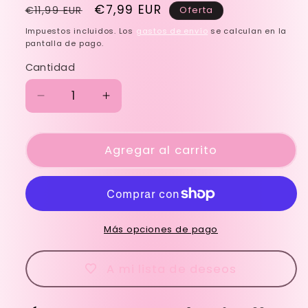
Precio
Precio
€7,99 EUR
€11,99 EUR
Oferta
habitual
de
Impuestos incluidos. Los
gastos de envío
se calculan en la
oferta
pantalla de pago.
Cantidad
Reducir
Aumentar
cantidad
cantidad
para
para
Esmalte
Agregar al carrito
Esmalte
pastel
pastel
mint
mint
NEW
NEW
Más opciones de pago
A mi lista de deseos