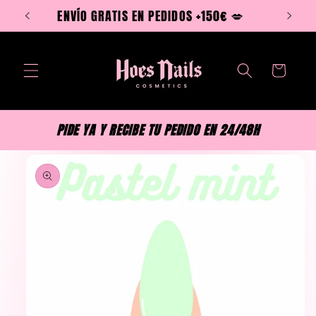
Ir
ENVÍO GRATIS EN PEDIDOS +150€ 💋
directamente
al contenido
Carrito
PIDE YA Y RECIBE TU PEDIDO EN 24/48H
Ir
directamente
a la
información
del producto